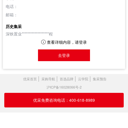
电话：
邮箱：
历史集采
深铁置业*******************程
查看详细内容，请登录
去登录
优采首页
采购导航
首选品牌
云学院
集采预告
沪ICP备16028066号-2
优采免费咨询电话：400-618-8989